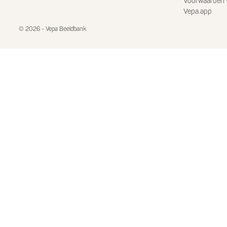
Voorwaarden 
Vepa.app
© 2026 - Vepa Beeldbank