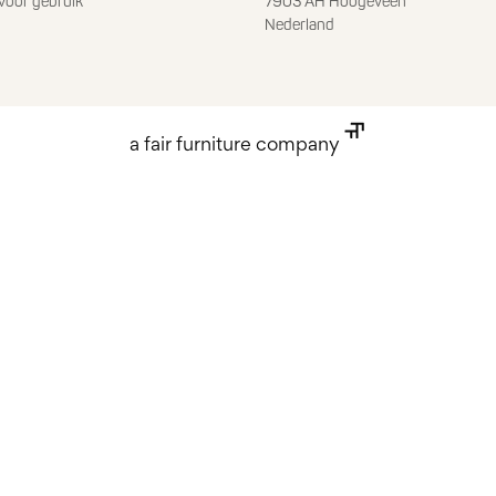
voor gebruik
7903 AH Hoogeveen
Nederland
a fair furniture company