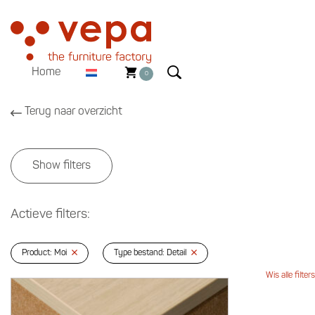
Home
0
Terug naar overzicht
Show filters
Actieve filters:
Product: Moi
Type bestand: Detail
Wis alle filters